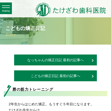
toggle
navigation
menu
こどもの矯正日記
Diary
なっちゃんの矯正日記 最初の記事へ
こどもの矯正日記 最初の記事へ
唇の筋力トレーニング
2年生からはじめた矯正。もうすぐ５年目になります。
たけざわ先生からは