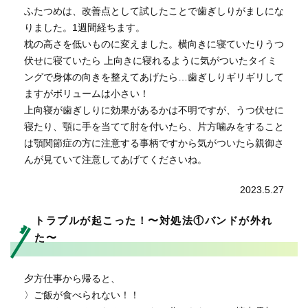
ふたつめは、改善点として試したことで歯ぎしりがましにな
りました。1週間経ちます。
枕の高さを低いものに変えました。横向きに寝ていたりうつ
伏せに寝ていたら 上向きに寝れるように気がついたタイミ
ングで身体の向きを整えてあげたら…歯ぎしりギリギリして
ますがボリュームは小さい！
上向寝が歯ぎしりに効果があるかは不明ですが、うつ伏せに
寝たり、顎に手を当てて肘を付いたら、片方噛みをすること
は顎関節症の方に注意する事柄ですから気がついたら親御さ
んが見ていて注意してあげてくださいね。
2023.5.27
トラブルが起こった！〜対処法①バンドが外れ
た〜
夕方仕事から帰ると、
〉ご飯が食べられない！！