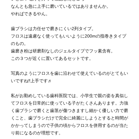
なんとも急に上手に磨いているではありませんか。
やればできるやん。
歯ブラシは力任せで磨きにくい2列タイプ。
フロスは遠慮なく使ってもいいように200mの指巻きタイプ
のもの。
歯磨き粉は研磨剤なしのジェルタイプでフッ素含有。
この３つが近くに置いてあるセットです。
写真のようにフロスを歯に沿わせて使えているのがとてもい
いですね‼︎上手です♬
私がお勤めしている歯科医院では、小学生で親の姿を真似し
てフロスを日常的に使っている子がたくさんあります。力強
く歯ブラシで磨くと歯茎が傷つきますし細かく優しい力で磨
くこと、歯ブラシだけで完全に綺麗にしようとすると時間が
かかってしまうので子供の頃からフロスを併用するのが当た
り前になるのが理想です。