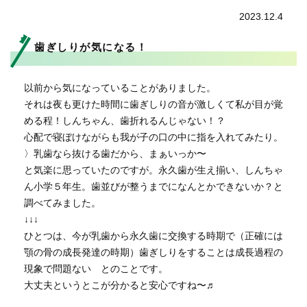
2023.12.4
歯ぎしりが気になる！
以前から気になっていることがありました。
それは夜も更けた時間に歯ぎしりの音が激しくて私が目が覚
める程！しんちゃん、歯折れるんじゃない！？
心配で寝ぼけながらも我が子の口の中に指を入れてみたり。
〉乳歯なら抜ける歯だから、まぁいっか〜
と気楽に思っていたのですが。永久歯が生え揃い、しんちゃ
ん小学５年生。歯並びが整うまでになんとかできないか？と
調べてみました。
↓↓↓
ひとつは、今が乳歯から永久歯に交換する時期で（正確には
顎の骨の成長発達の時期）歯ぎしりをすることは成長過程の
現象で問題ない とのことです。
大丈夫というとこが分かると安心ですね〜♬