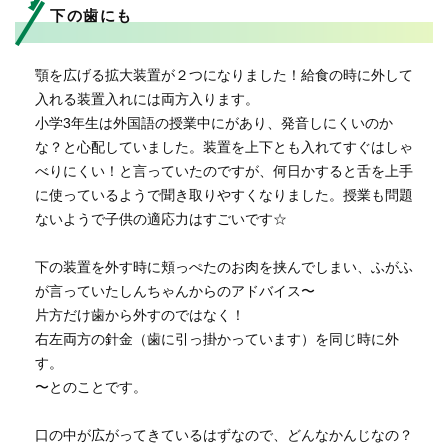
下の歯にも
顎を広げる拡大装置が２つになりました！給食の時に外して
入れる装置入れには両方入ります。
小学3年生は外国語の授業中にがあり、発音しにくいのか
な？と心配していました。装置を上下とも入れてすぐはしゃ
べりにくい！と言っていたのですが、何日かすると舌を上手
に使っているようで聞き取りやすくなりました。授業も問題
ないようで子供の適応力はすごいです☆
下の装置を外す時に頬っぺたのお肉を挟んでしまい、ふがふ
が言っていたしんちゃんからのアドバイス〜
片方だけ歯から外すのではなく！
右左両方の針金（歯に引っ掛かっています）を同じ時に外
す。
〜とのことです。
口の中が広がってきているはずなので、どんなかんじなの？